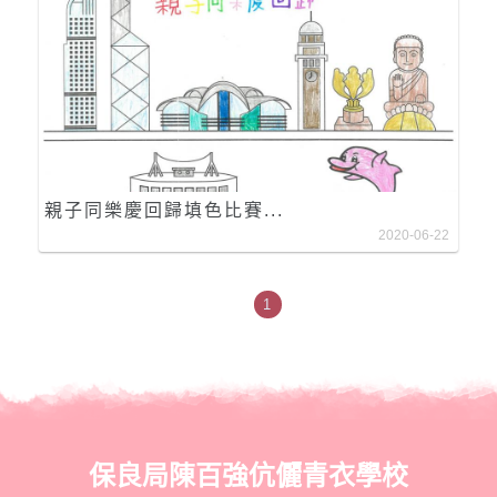
親子同樂慶回歸填色比賽...
2020-06-22
1
保良局陳百強伉儷青衣學校