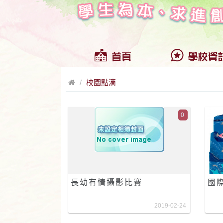
校園點滴
0
長幼有情攝影比賽
國
2019-02-24